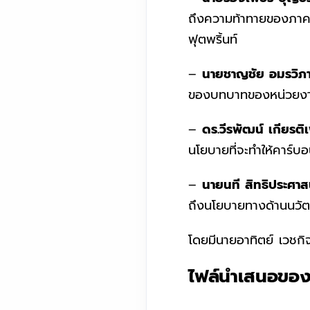
ถึงความท้าทายของภาคธุ
ฟุตพริ้นท์
–
นายชาญชัย อมรวิภา
ของบทบาทของหน่วยงาน
–
ดร.วีรพัฒน์ เกียรต
นโยบายที่จะทำให้คาร์บอน
–
นายนที สิทธิประศา
ถึงนโยบายทางด้านนวัต
โดยมีนายอาทิตย์ เวชกิ
ไฟล์นำเสนอของว