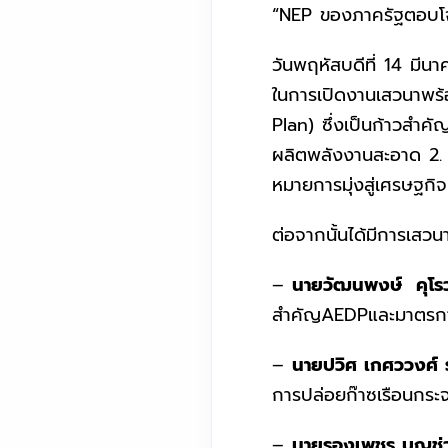
“NEP ของภาครัฐตอบโจ
วันพฤหัสบดีที่ 14 มีน
ในการเปิดงานเสวนาพร
Plan) ซึ่งเป็นก้าวสำค
ผลิตพลังงานสะอาด 2. สร
หมายการมุ่งสู่เศรษฐกิ
ต่อจากนั้นได้มีการเสวน
–
นายวัฒนพงษ์ คุโร
สำคัญAEDPและมาตรการ
–
นายปวิศ เกศววงศ์ 
การปล่อยก๊าซเรือนกระ
–
นายรองเพชร บุญช่ว