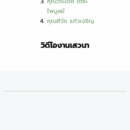
คุณวีระเดช เตชะ
ไพบูลย์
คุณศิวัช แก้วเจริญ
วิดีโองานเสวนา