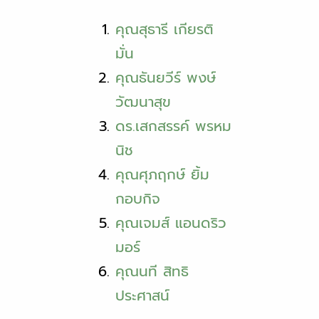
คุณสุธารี เกียรติ
มั่น
คุณธันยวีร์ พงษ์
วัฒนาสุข
ดร.เสกสรรค์ พรหม
นิช
คุณศุภฤกษ์ ยิ้ม
กอบกิจ
คุณเจมส์ แอนดริว
มอร์
คุณนที สิทธิ
ประศาสน์