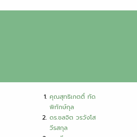
คุณสุทธิเกตติ์ ทัด
พิทักษ์กุล
ดร.ชลจิต วรวังโส
วีรสกุล